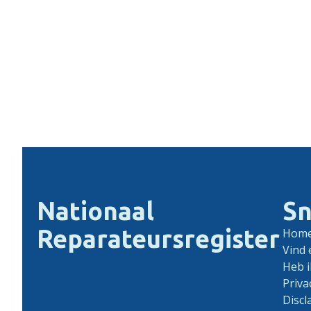
Nationaal
Sn
Reparateursregister
Hom
Vind 
Heb i
Priva
Discl