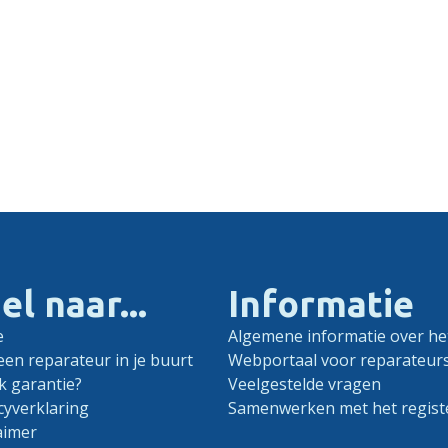
el naar...
Informatie
e
Algemene informatie over het
een reparateur in je buurt
Webportaal voor reparateur
k garantie?
Veelgestelde vragen
cyverklaring
Samenwerken met het regist
aimer