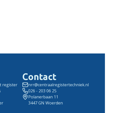
Contact
 register
nrr@centraalregistertechniek.nl
s
026 - 203 06 25
Polanerbaan 11
er
3447 GN Woerden