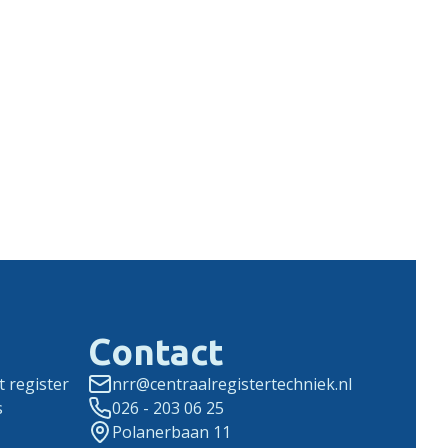
Contact
 register
nrr@centraalregistertechniek.nl
s
026 - 203 06 25
Polanerbaan 11