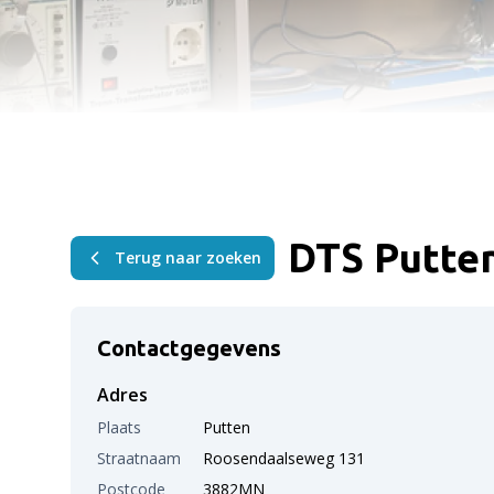
DTS Putten
Terug naar zoeken
Contactgegevens
Adres
Plaats
Putten
Straatnaam
Roosendaalseweg 131
Postcode
3882MN