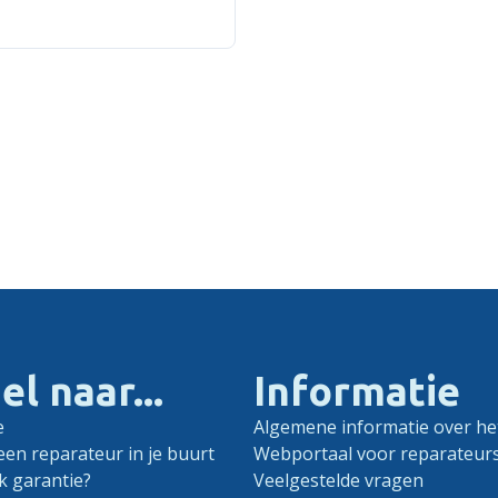
el naar...
Informatie
e
Algemene informatie over het
een reparateur in je buurt
Webportaal voor reparateur
k garantie?
Veelgestelde vragen