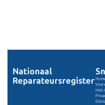
Nationaal
Sn
Reparateursregister
Hom
Vind 
Heb i
Priva
Discl