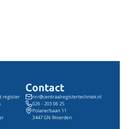
Contact
 register
nrr@centraalregistertechniek.nl
s
026 - 203 06 25
Polanerbaan 11
er
3447 GN Woerden