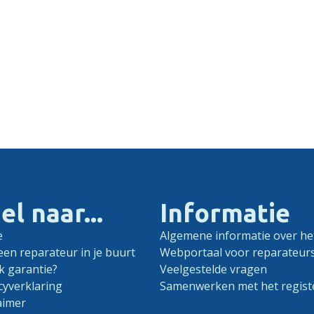
el naar...
Informatie
e
Algemene informatie over het
een reparateur in je buurt
Webportaal voor reparateur
k garantie?
Veelgestelde vragen
cyverklaring
Samenwerken met het regist
aimer