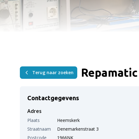
Repamatic
Terug naar zoeken
Contactgegevens
Adres
Plaats
Heemskerk
Straatnaam
Denemarkenstraat 3
Postcode
1966NK