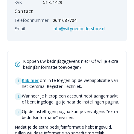
KvK
51751429
Contact
Telefoonnummer
0641687704
Email
info@witgoedoutletstore.nl
Kloppen uw bedrijfsgegevens niet? Of wil je extra
bedrijfsinformatie toevoegen?
Klik hier
om in te loggen op de webapplicatie van
1
het Centraal Register Techniek.
Wanneer je hierop een account hebt aangemaakt
2
of bent ingelogd, ga je naar de instellingen pagina.
Op de instellingen pagina kun je vervolgens “extra
3
bedrijfsinformatie” invullen.
Nadat je de extra bedrijfsinformatie hebt ingevuld,
zullen wij deze informatie zo spoedig mogelijk