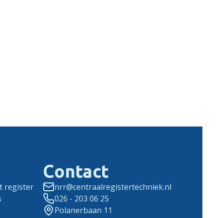
Contact
 register
nrr@centraalregistertechniek.nl
s
026 - 203 06 25
Polanerbaan 11