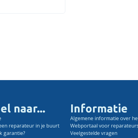
el naar...
Informatie
e
Algemene informatie over het
een reparateur in je buurt
Webportaal voor reparateur
k garantie?
Veelgestelde vragen