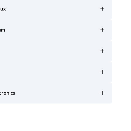
lux
um
tronics