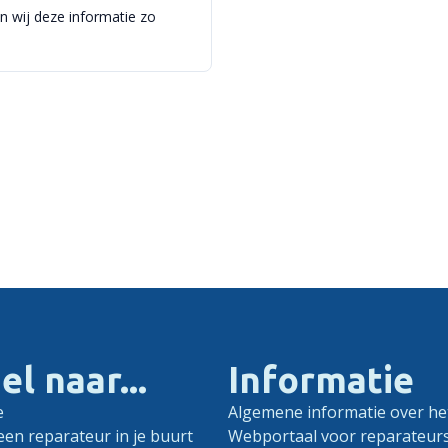
en wij deze informatie zo
el naar...
Informatie
e
Algemene informatie over het
een reparateur in je buurt
Webportaal voor reparateur