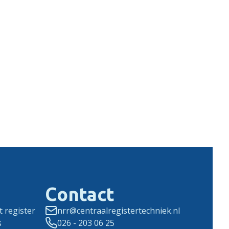
Contact
 register
nrr@centraalregistertechniek.nl
s
026 - 203 06 25