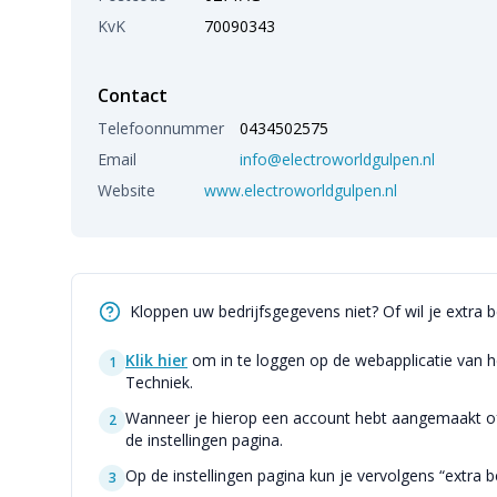
KvK
70090343
Contact
Telefoonnummer
0434502575
Email
info@electroworldgulpen.nl
Website
www.electroworldgulpen.nl
Kloppen uw bedrijfsgegevens niet? Of wil je extra 
Klik hier
om in te loggen op de webapplicatie van h
1
Techniek.
Wanneer je hierop een account hebt aangemaakt of 
2
de instellingen pagina.
Op de instellingen pagina kun je vervolgens “extra be
3