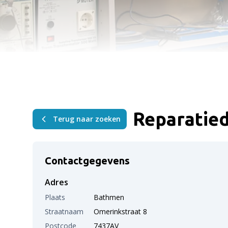
Reparatie
Terug naar zoeken
Contactgegevens
Adres
Plaats
Bathmen
Straatnaam
Omerinkstraat 8
Postcode
7437AV