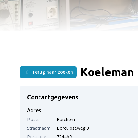
Koeleman 
Terug naar zoeken
Contactgegevens
Adres
Plaats
Barchem
Straatnaam
Borculoseweg 3
Postcode
7244AR