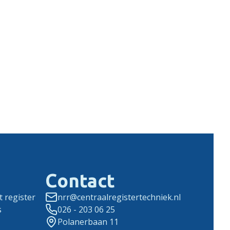
Contact
 register
nrr@centraalregistertechniek.nl
s
026 - 203 06 25
Polanerbaan 11