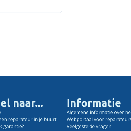
el naar...
Informatie
e
Algemene informatie over het
een reparateur in je buurt
Webportaal voor reparateur
k garantie?
Veelgestelde vragen